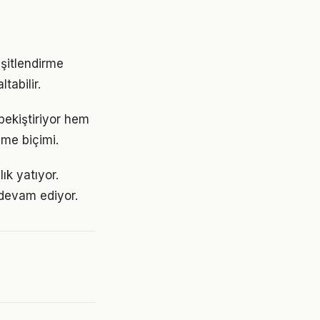
eşitlendirme
tabilir.
pekiştiriyor hem
nme biçimi.
ık yatıyor.
devam ediyor.