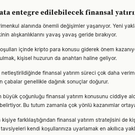
ta entegre edilebilecek finansal yatır
rimenkul alanında önemli değişimler yaşanıyor. Yeni yak
nin alışkanlıklarını yavaş yavaş geride bırakıyor.
ulları içinde kripto para konusu giderek önem kazanıyo
ulmak, kişisel huzurun da anahtarı haline geliyor.
netleştirildiğinde finansal yatırım süreci çok daha verimli 
n çabalar genellikle dağınık sonuçlar doğurur.
rın büyük çoğunluğu finansal yatırım konusunu ciddiye al
ı belirtiyor. Bu tutum zamanla çok yönlü kazanımlar ortay
 kişiye farklılaştığından finansal yatırım stratejisini de ki
tavsiyeleri kendi koşullarınıza uyarlamak en akıllıca yak