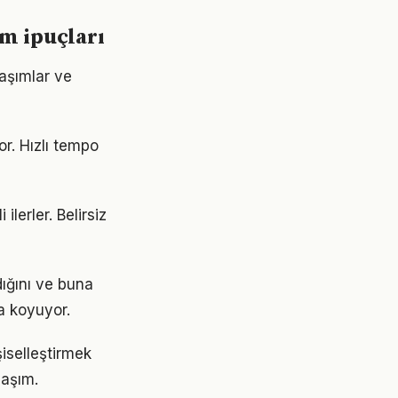
ım ipuçları
laşımlar ve
r. Hızlı tempo
ilerler. Belirsiz
dığını ve buna
a koyuyor.
şiselleştirmek
laşım.