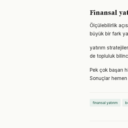
Finansal ya
Ölçülebilirlik aç
büyük bir fark ya
yatırım strateji
de topluluk bilin
Pek çok başarı hi
Sonuçlar hemen 
finansal yatırım
b