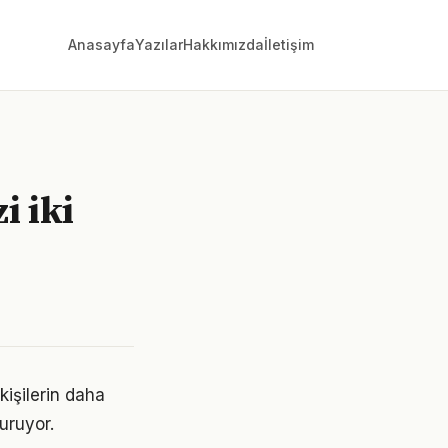
Anasayfa
Yazılar
Hakkımızda
İletişim
i iki
kişilerin daha
turuyor.