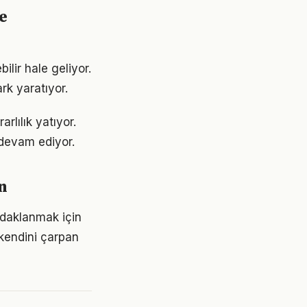
e
ilir hale geliyor.
rk yaratıyor.
rlılık yatıyor.
devam ediyor.
n
odaklanmak için
 kendini çarpan