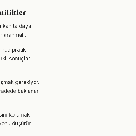
nilikler
 kanıta dayalı
r aranmalı.
ında pratik
rklı sonuçlar
ulaşmak gerekiyor.
 vadede beklenen
esini korumak
yonu düşürür.