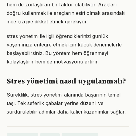
hem de zorlaştıran bir faktör olabiliyor. Araçları
doğru kullanmak ile araçların esiri olmak arasındaki
ince çizgiye dikkat etmek gerekiyor.
stres yönetimi ile ilgili öğrendiklerinizi günlük
yaşamınıza entegre etmek için küçük denemelerle
başlayabilirsiniz. Bu yöntem hem öğrenmeyi
kolaylaştırır hem de motivasyonu artırır.
Stres yönetimi nasıl uygulanmalı?
Süreklilik, stres yönetimi alanında başarının temel
taşı. Tek seferlik çabalar yerine düzenli ve
sürdürülebilir adımlar daha kalıcı kazanımlar sağlar.