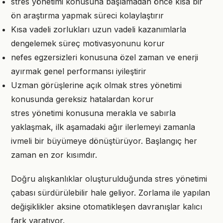
stres yönetimi konusuna başlamadan önce kısa bir
ön araştırma yapmak süreci kolaylaştırır
Kısa vadeli zorlukları uzun vadeli kazanımlarla
dengelemek süreç motivasyonunu korur
nefes egzersizleri konusuna özel zaman ve enerji
ayırmak genel performansı iyileştirir
Uzman görüşlerine açık olmak stres yönetimi
konusunda gereksiz hatalardan korur
stres yönetimi konusuna merakla ve sabırla
yaklaşmak, ilk aşamadaki ağır ilerlemeyi zamanla
ivmeli bir büyümeye dönüştürüyor. Başlangıç her
zaman en zor kısımdır.
Doğru alışkanlıklar oluşturulduğunda stres yönetimi
çabası sürdürülebilir hale geliyor. Zorlama ile yapılan
değişiklikler aksine otomatikleşen davranışlar kalıcı
fark yaratıyor.