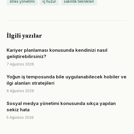
stres yönetimi
iç huzur
sakinlik teknikleri
İlgili yazılar
Kariyer planlaması konusunda kendinizi nasıl
geliştirebilirsiniz?
7 Ağustos 2026
Yoğun iş temposunda bile uygulanabilecek hobiler ve
ilgi alanları stratejileri
6 Ağustos 2026
Sosyal medya yönetimi konusunda sıkça yapılan
sekiz hata
5 Ağustos 2026