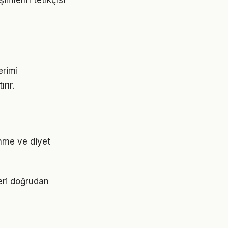
mlerin tetikçisi
erimi
rır.
enme ve diyet
eri doğrudan