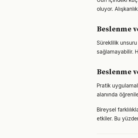
Gün içindeki küç
oluyor. Alışkanl
Beslenme ve
Süreklilik unsur
sağlamayabilir. H
Beslenme ve
Pratik uygulamal
alanında öğrenil
Bireysel farklıl
etkiler. Bu yüzde