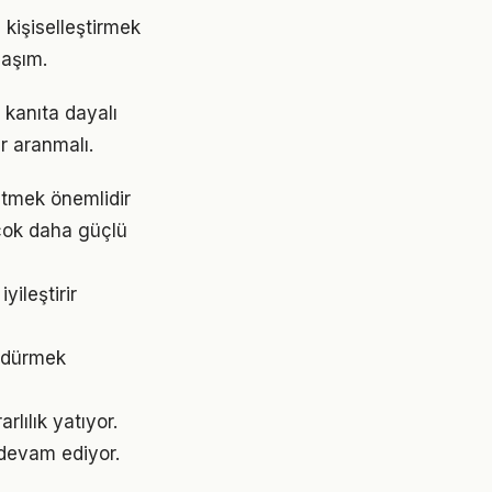
 kişiselleştirmek
laşım.
kanıta dayalı
r aranmalı.
etmek önemlidir
çok daha güçlü
ileştirir
ürdürmek
lılık yatıyor.
devam ediyor.