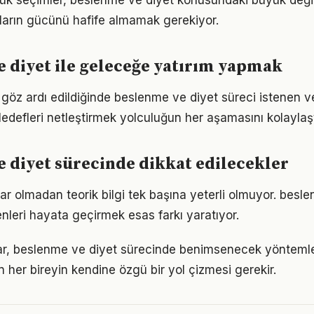
ük seçimler, beslenme ve diyet konusundaki büyük değişi
ıkların gücünü hafife almamak gerekiyor.
 diyet ile geleceğe yatırım yapmak
u göz ardı edildiğinde beslenme ve diyet süreci istenen v
edefleri netleştirmek yolculuğun her aşamasını kolaylaştı
 diyet sürecinde dikkat edilecekler
ar olmadan teorik bilgi tek başına yeterli olmuyor. besl
enleri hayata geçirmek esas farkı yaratıyor.
ıklar, beslenme ve diyet sürecinde benimsenecek yönteml
n her bireyin kendine özgü bir yol çizmesi gerekir.