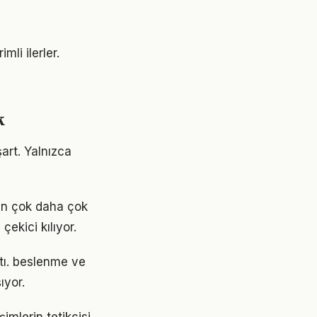
li ilerler.
k
art. Yalnızca
en çok daha çok
çekici kılıyor.
ştı. beslenme ve
ıyor.