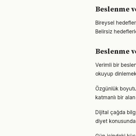
Beslenme ve 
Bireysel hedefler
Belirsiz hedefler
Beslenme v
Verimli bir besl
okuyup dinlemek d
Özgünlük boyutu
katmanlı bir alan 
Dijital çağda bi
diyet konusunda