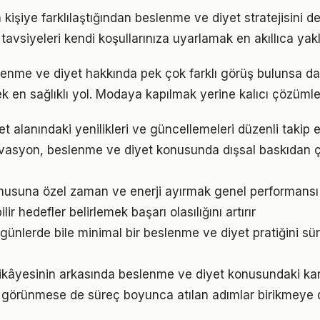
n kişiye farklılaştığından beslenme ve diyet stratejisini de
tavsiyeleri kendi koşullarınıza uyarlamak en akıllıca yak
nme ve diyet hakkında pek çok farklı görüş bulunsa da 
ek en sağlıklı yol. Modaya kapılmak yerine kalıcı çözümle
t alanındaki yenilikleri ve güncellemeleri düzenli takip 
ivasyon, beslenme ve diyet konusunda dışsal baskıdan 
suna özel zaman ve enerji ayırmak genel performansı iy
ir hedefler belirlemek başarı olasılığını artırır
ünlerde bile minimal bir beslenme ve diyet pratiğini s
ikâyesinin arkasında beslenme ve diyet konusundaki karar
görünmese de süreç boyunca atılan adımlar birikmeye 