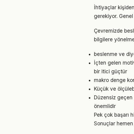
İhtiyaçlar kişide
gerekiyor. Genel 
Çevremizde besle
bilgilere yönelm
beslenme ve diye
İçten gelen mot
bir itici güçtür
makro denge konu
Küçük ve ölçülebil
Düzensiz geçen g
önemlidir
Pek çok başarı h
Sonuçlar hemen 