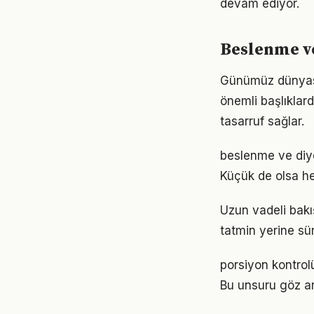
devam ediyor.
Beslenme ve
Günümüz dünyası
önemli başlıklar
tasarruf sağlar.
beslenme ve diy
Küçük de olsa he
Uzun vadeli bakı
tatmin yerine sü
porsiyon kontrolü
Bu unsuru göz ar